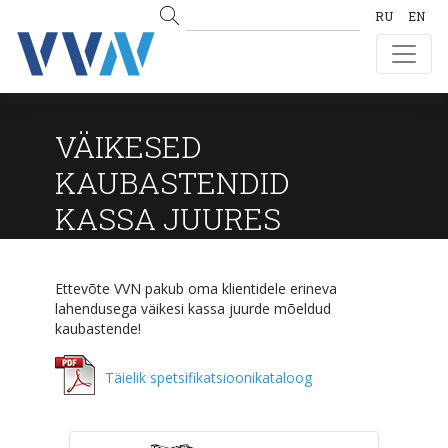
RU
EN
VÄIKESED
KAUBASTENDID
KASSA JUURES
Ettevõte VVN pakub oma klientidele erineva
lahendusega väikesi kassa juurde mõeldud
kaubastende!
Täielik spetsifikatsioonikataloog